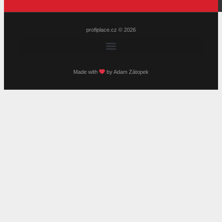
profiplace.cz
© 2026
Made with
by
Adam Zátopek