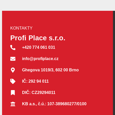
KONTAKTY
Profi Place s.r.o.
+420 774 061 031
info@profiplace.cz
Ghegova 1019/3, 602 00 Brno
IČ: 292 94 011
DIČ: CZ29294011
KB a.s., č.ú.: 107-389680277/0100