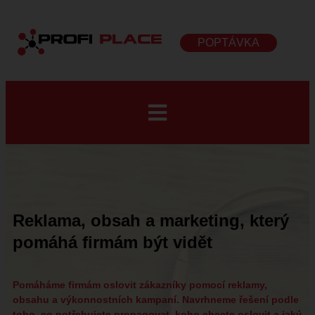
POPTÁVKA
Reklama, obsah a marketing, který
pomáhá firmám být vidět
Pomáháme firmám oslovit zákazníky pomocí reklamy,
obsahu a výkonnostních kampaní. Navrhneme řešení podle
toho, co potřebujete propagovat, koho chcete oslovit a jaký