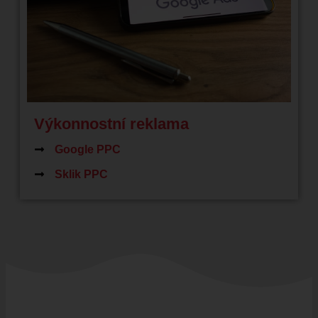
Výkonnostní reklama
Google PPC
Sklik PPC