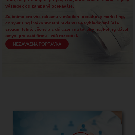
výsledek od kampaně očekáváte.
Zajistíme pro vás
reklamu v médiích
,
obsahový marketing
,
copywriting
i
výkonnostní reklamu ve vyhledávání
. Vše
srozumitelně, věcně a s důrazem na to, aby marketing dával
smysl pro vaši firmu i váš rozpočet.
NEZÁVAZNÁ POPTÁVKA