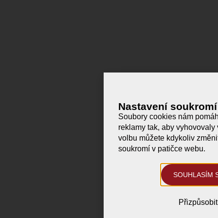
Nastavení soukromí
Soubory cookies nám pomáhaj
reklamy tak, aby vyhovovaly
volbu můžete kdykoliv změnit
soukromí v patičce webu.
SOUHLASÍM 
Přizpůsobit