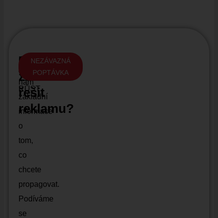
Chcete
POMŮŽEME
NEZÁVAZNÁ
Napište
POPTÁVKA
začít
VÁM
nám
RŮST
řešit
základní
reklamu?
informace
o
tom,
co
chcete
propagovat.
Podíváme
se