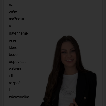
na
vaše
možnosti
a
navrhneme
řešení,
které
bude
odpovídat
vašemu
cíli,
rozpočtu
i
zákazníkům.