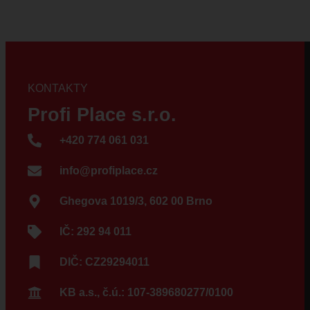
KONTAKTY
Profi Place s.r.o.
+420 774 061 031
info@profiplace.cz
Ghegova 1019/3, 602 00 Brno
IČ: 292 94 011
DIČ: CZ29294011
KB a.s., č.ú.: 107-389680277/0100